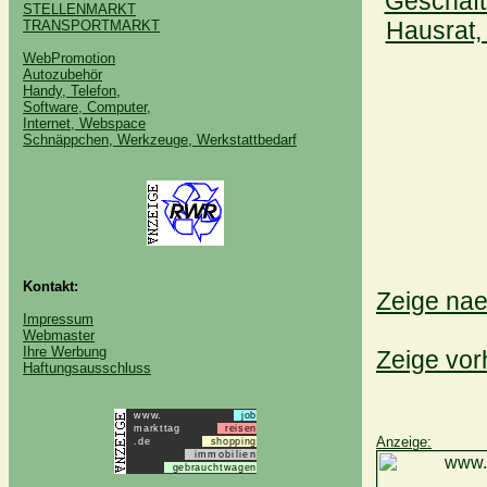
Geschäft
STELLENMARKT
Hausrat,
TRANSPORTMARKT
WebPromotion
Autozubehör
Handy, Telefon,
Software, Computer,
Internet, Webspace
Schnäppchen, Werkzeuge, Werkstattbedarf
Kontakt:
Zeige nae
Impressum
Webmaster
Ihre Werbung
Zeige vor
Haftungsausschluss
www.
job
markttag
reisen
Anzeige:
.de
shopping
immobilien
gebrauchtwagen