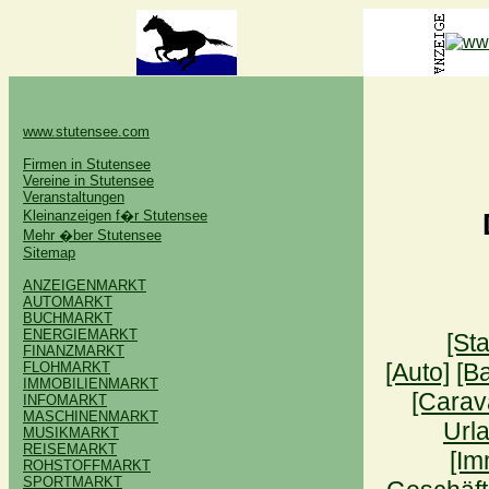
www.stutensee.com
Firmen in Stutensee
Vereine in Stutensee
Veranstaltungen
Kleinanzeigen f�r Stutensee
Mehr �ber Stutensee
Sitemap
ANZEIGENMARKT
AUTOMARKT
BUCHMARKT
ENERGIEMARKT
[Sta
FINANZMARKT
[Auto]
[B
FLOHMARKT
IMMOBILIENMARKT
[Carav
INFOMARKT
MASCHINENMARKT
Urla
MUSIKMARKT
REISEMARKT
[Im
ROHSTOFFMARKT
SPORTMARKT