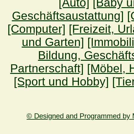
[Auto]
[Baby u
Geschäftsaustattung]
[
[Computer]
[Freizeit, Ur
und Garten]
[Immobil
Bildung, Geschäft
Partnerschaft]
[Möbel, 
[Sport und Hobby]
[Tie
© Designed and Programmed by M