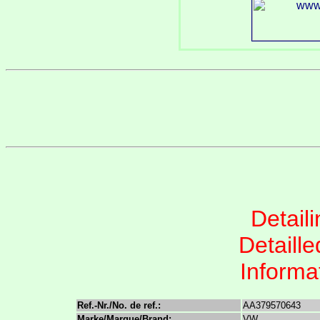
Detail
Detaille
Informat
Ref.-Nr./No. de ref.:
AA379570643
Marke/Marque/Brand:
VW