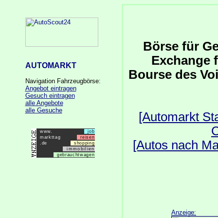
Börse für G
Exchange f
AUTOMARKT
Bourse des Voi
Navigation Fahrzeugbörse:
Angebot eintragen
Gesuch eintragen
alle Angebote
alle Gesuche
[Automarkt Sta
C
www.
job
markttag
reisen
[Autos nach Ma
.de
shopping
immobilien
gebrauchtwagen
Anzeige: