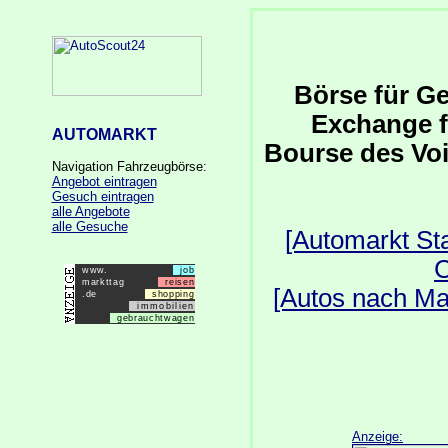
Börse für G
Exchange f
AUTOMARKT
Bourse des Voi
Navigation Fahrzeugbörse:
Angebot eintragen
Gesuch eintragen
alle Angebote
alle Gesuche
[Automarkt Sta
C
www.
job
markttag
reisen
[Autos nach Ma
.de
shopping
immobilien
gebrauchtwagen
Anzeige: