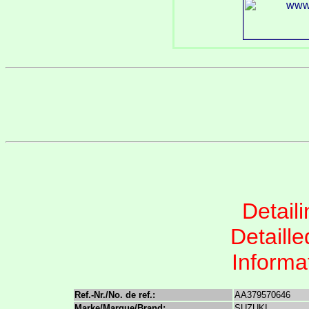
Detail
Detaille
Informat
Ref.-Nr./No. de ref.:
AA379570646
Marke/Marque/Brand:
SUZUKI