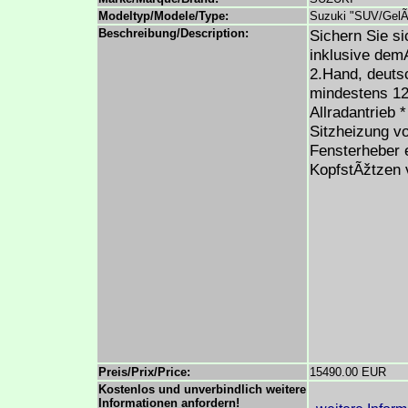
Modeltyp/Modele/Type:
Suzuki "SUV/GelÃ
Beschreibung/Description:
Sichern Sie s
inklusive d
2.Hand, deutsc
mindestens 12
Allradantrieb
Sitzheizung v
Fensterheber e
KopfstÃžtzen v
Preis/Prix/Price:
15490.00 EUR
Kostenlos und unverbindlich weitere
Informationen anfordern!