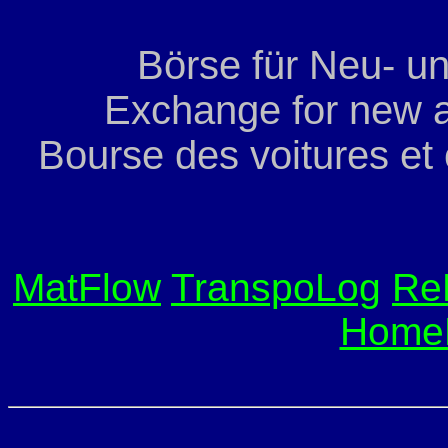
Börse für Neu- u
Exchange for new a
Bourse des voitures et
MatFlow
TranspoLog
Re
Home