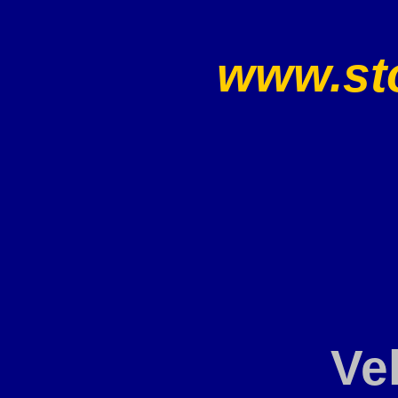
www.sto
Ve