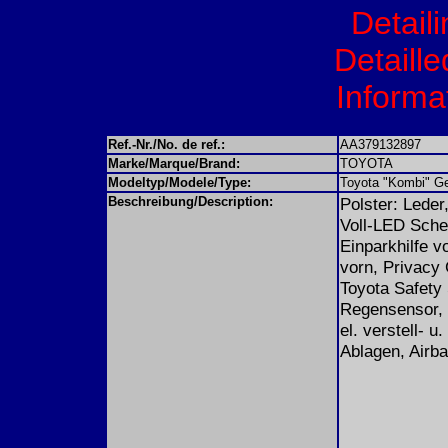
Detail
Detaille
Informat
Ref.-Nr./No. de ref.:
AA379132897
Marke/Marque/Brand:
TOYOTA
Modeltyp/Modele/Type:
Toyota "Kombi" G
Beschreibung/Description:
Polster: Lede
Voll-LED Sche
Einparkhilfe vo
vorn, Privacy
Toyota Safety 
Regensensor, 
el. verstell- 
Ablagen, Airba