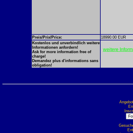
Preis/Prix/Price:
18990.00 EUR
Kostenlos und unverbindlich weitere
Informationen anfordern!
weitere Infor
Ask for more information free of
charge!
Demandez plus d'informations sans
obligation!
Angebot
Ent
Inscr
Gesuche 
Ent