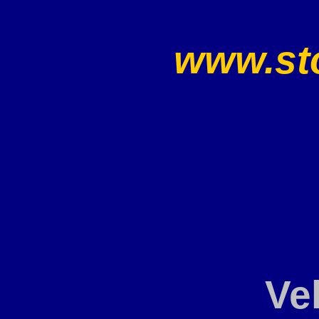
www.sto
Ve