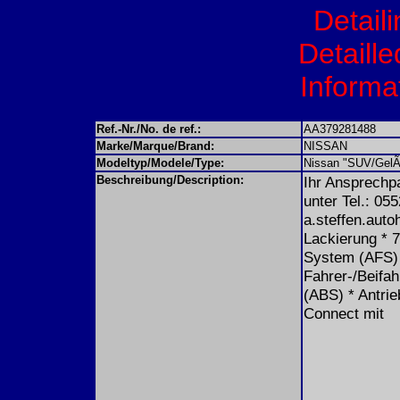
Detail
Detaille
Informat
Ref.-Nr./No. de ref.:
AA379281488
Marke/Marque/Brand:
NISSAN
Modeltyp/Modele/Type:
Nissan "SUV/GelÃ
Beschreibung/Description:
Ihr Ansprechp
unter Tel.: 05
a.steffen.auto
Lackierung * 7
System (AFS) *
Fahrer-/Beifah
(ABS) * Antrie
Connect mit