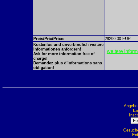
Preis/Prix/Price:
29290.00 EUR
Kostenlos und unverbindlich weitere
Informationen anfordern!
weitere Infor
Ask for more information free of
charge!
Demandez plus d'informations sans
obligation!
Angebot
Ent
Inscr
Gesuche 
Ent