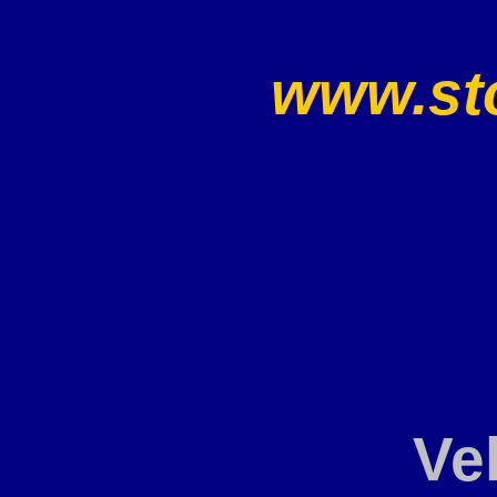
www.sto
Ve