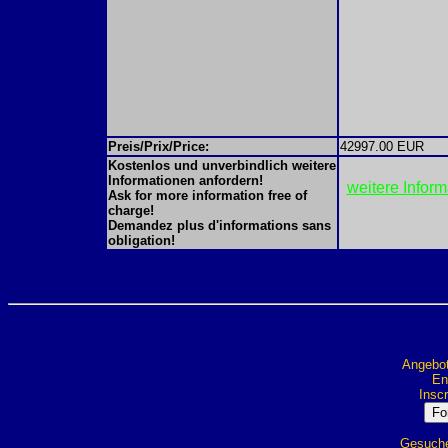
Preis/Prix/Price:
42997.00 EUR
Kostenlos und unverbindlich weitere
Informationen anfordern!
weitere Infor
Ask for more information free of
charge!
Demandez plus d'informations sans
obligation!
Angebot
Ent
Inscr
Gesuche 