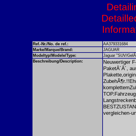
Detail
Detaille
Informat
Ref.-Nr./No. de ref.:
AA379331684
Marke/Marque/Brand:
JAGUAR
Modeltyp/Modele/Type:
Jaguar "SUV/GelÃ
Beschreibung/Description:
Neuwertiger F
PaketÂ´Â´, au
Plakette,origi
ZubehÃ¶r.!!Eh
komplettemZub
TOP.Fahrzeug.!
Langstreckenbe
BESTZUSTAND.!
vergleichen-u