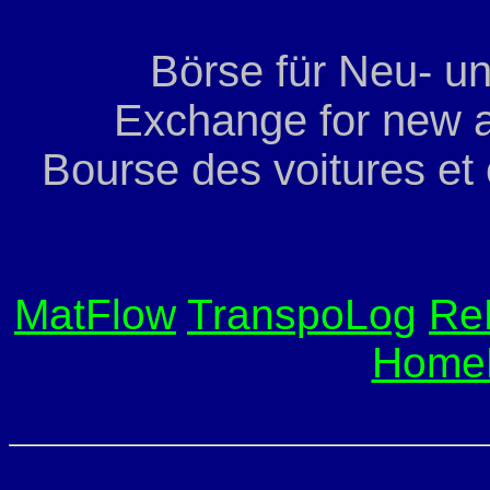
Börse für Neu- u
Exchange for new a
Bourse des voitures et
MatFlow
TranspoLog
Re
Home