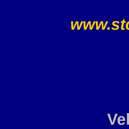
www.sto
Ve