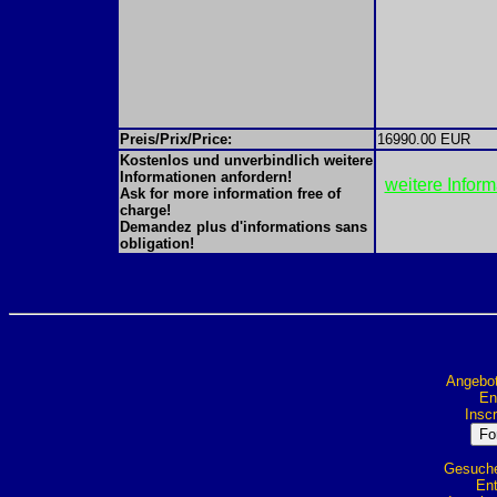
Preis/Prix/Price:
16990.00 EUR
Kostenlos und unverbindlich weitere
Informationen anfordern!
weitere Infor
Ask for more information free of
charge!
Demandez plus d'informations sans
obligation!
Angebot
Ent
Inscr
Gesuche 
Ent