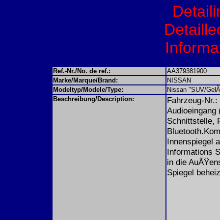
Detail
Detaille
Informat
Ref.-Nr./No. de ref.:
AA379381900
Marke/Marque/Brand:
NISSAN
Modeltyp/Modele/Type:
Nissan "SUV/GelÃ
Beschreibung/Description:
Fahrzeug-Nr.:
Audioeingang 
Schnittstelle,
Bluetooth.Komf
Innenspiegel a
Informations S
in die AuÃŸens
Spiegel behei