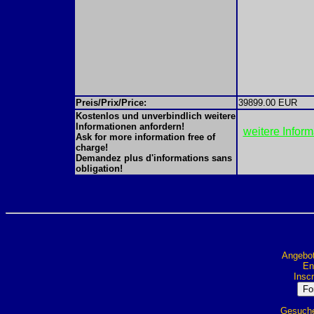
Preis/Prix/Price:
39899.00 EUR
Kostenlos und unverbindlich weitere
Informationen anfordern!
weitere Infor
Ask for more information free of
charge!
Demandez plus d'informations sans
obligation!
Angebot
Ent
Inscr
Gesuche 