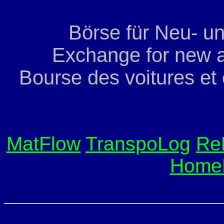
Börse für Neu- u
Exchange for new a
Bourse des voitures et
MatFlow
TranspoLog
Re
Home