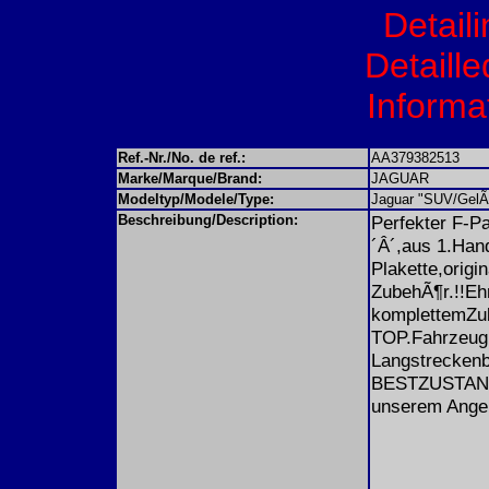
Detail
Detaille
Informat
Ref.-Nr./No. de ref.:
AA379382513
Marke/Marque/Brand:
JAGUAR
Modeltyp/Modele/Type:
Jaguar "SUV/GelÃ
Beschreibung/Description:
Perfekter F-P
´Â´,aus 1.Ha
Plakette,origi
ZubehÃ¶r.!!Eh
komplettemZub
TOP.Fahrzeug.!
Langstreckenbe
BESTZUSTAND.!
unserem Angeb