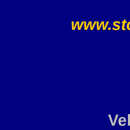
www.sto
Ve