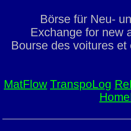
Börse für Neu- u
Exchange for new a
Bourse des voitures et
MatFlow
TranspoLog
Re
Home