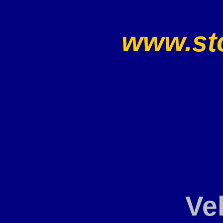
www.sto
Ve