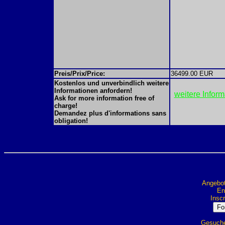
Preis/Prix/Price:
36499.00 EUR
Kostenlos und unverbindlich weitere
Informationen anfordern!
weitere Infor
Ask for more information free of
charge!
Demandez plus d'informations sans
obligation!
Angebot
Ent
Inscr
Gesuche 