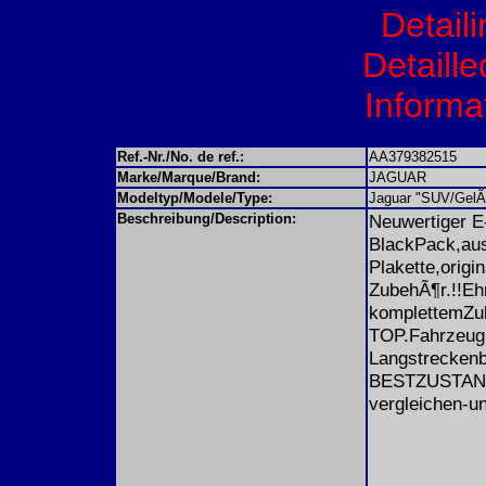
Detail
Detaille
Informat
Ref.-Nr./No. de ref.:
AA379382515
Marke/Marque/Brand:
JAGUAR
Modeltyp/Modele/Type:
Jaguar "SUV/GelÃ
Beschreibung/Description:
Neuwertiger 
BlackPack,au
Plakette,origi
ZubehÃ¶r.!!Eh
komplettemZub
TOP.Fahrzeug.!
Langstreckenbe
BESTZUSTAND.!
vergleichen-u