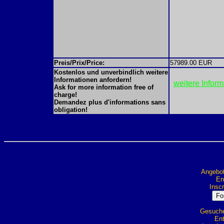
Preis/Prix/Price:
57989.00 EUR
Kostenlos und unverbindlich weitere
Informationen anfordern!
weitere Infor
Ask for more information free of
charge!
Demandez plus d'informations sans
obligation!
Angebot
Ent
Inscr
Gesuche 
Ent