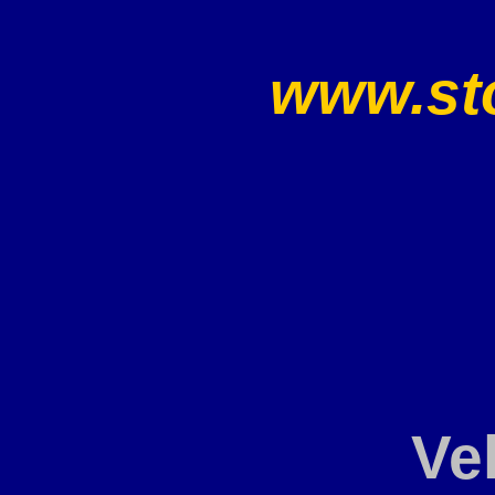
www.sto
Ve