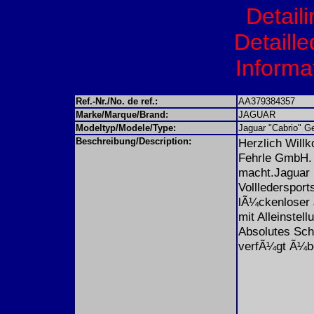
Detail
Detaille
Informat
Ref.-Nr./No. de ref.:
AA379384357
Marke/Marque/Brand:
JAGUAR
Modeltyp/Modele/Type:
Jaguar "Cabrio" G
Beschreibung/Description:
Herzlich Wil
Fehrle GmbH. 
macht.Jaguar F
Vollledersport
lÃ¼ckenloser 
mit Alleinstell
Absolutes Sch
verfÃ¼gt Ã¼be