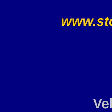
www.sto
Ve