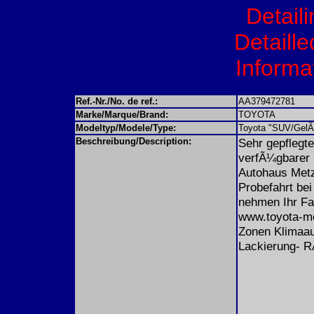
Detail
Detaille
Informat
Ref.-Nr./No. de ref.:
AA379472781
Marke/Marque/Brand:
TOYOTA
Modeltyp/Modele/Type:
Toyota "SUV/GelÃ
Beschreibung/Description:
Sehr gepflegt
verfÃ¼gbarer 
Autohaus Metz
Probefahrt be
nehmen Ihr Fa
www.toyota-me
Zonen Klimaau
Lackierung- R