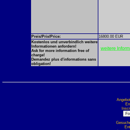
Preis/Prix/Price:
16800.00 EUR
Kostenlos und unverbindlich weitere
Informationen anfordern!
weitere Infor
Ask for more information free of
charge!
Demandez plus d'informations sans
obligation!
Angebot
Ent
Inscr
Gesuche 
Ent