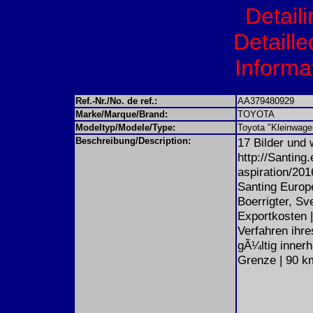
Detail
Detaille
Informat
Ref.-Nr./No. de ref.:
AA379480929
Marke/Marque/Brand:
TOYOTA
Modeltyp/Modele/Type:
Toyota "Kleinwage
Beschreibung/Description:
17 Bilder und w
http://Santing
aspiration/
Santing Europ
Boerrigter, Sv
Exportkosten |
Verfahren ihre
gÃ¼ltig innerh
Grenze | 90 k