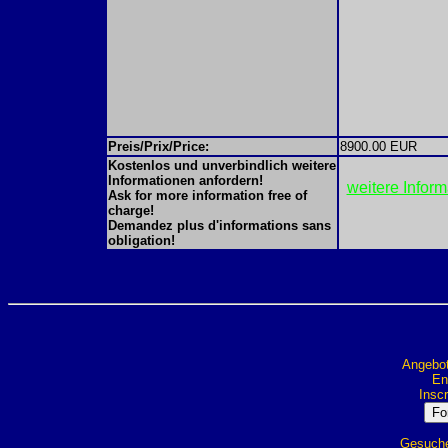
Preis/Prix/Price:
8900.00 EUR
Kostenlos und unverbindlich weitere
Informationen anfordern!
weitere Infor
Ask for more information free of
charge!
Demandez plus d'informations sans
obligation!
Angebot
Ent
Inscr
Gesuche 