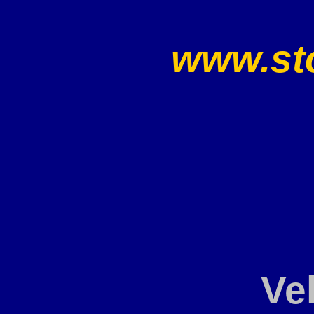
www.sto
Ve