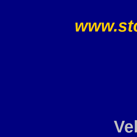
www.sto
Ve