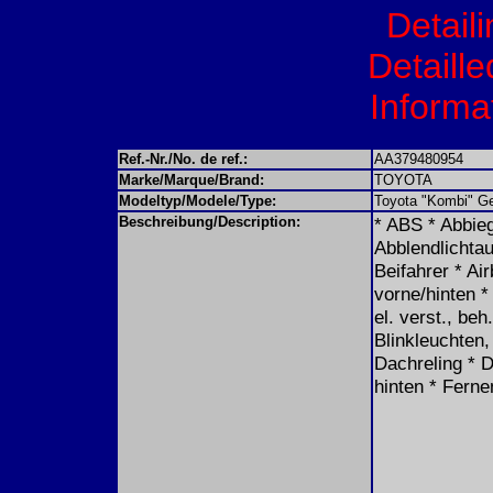
Detail
Detaille
Informat
Ref.-Nr./No. de ref.:
AA379480954
Marke/Marque/Brand:
TOYOTA
Modeltyp/Modele/Type:
Toyota "Kombi" G
Beschreibung/Description:
* ABS * Abbieg
Abblendlichtau
Beifahrer * Ai
vorne/hinten *
el. verst., be
Blinkleuchten,
Dachreling * 
hinten * Ferne