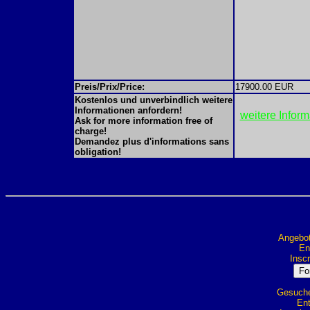
Preis/Prix/Price:
17900.00 EUR
Kostenlos und unverbindlich weitere
Informationen anfordern!
weitere Infor
Ask for more information free of
charge!
Demandez plus d'informations sans
obligation!
Angebot
Ent
Inscr
Gesuche 
Ent