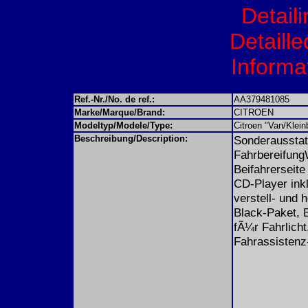
Detail
Detaille
Informat
Ref.-Nr./No. de ref.:
AA379481085
Marke/Marque/Brand:
CITROEN
Modeltyp/Modele/Type:
Citroen "Van/Klei
Beschreibung/Description:
Sonderausstat
FahrbereifungW
Beifahrerseite
CD-Player ink
verstell- und 
Black-Paket, B
fÃ¼r Fahrlicht
Fahrassistenz