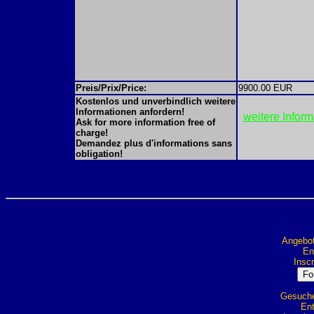
Preis/Prix/Price:
9900.00 EUR
Kostenlos und unverbindlich weitere
Informationen anfordern!
weitere Infor
Ask for more information free of
charge!
Demandez plus d'informations sans
obligation!
Angebot
Ent
Inscr
Gesuche 
Ent