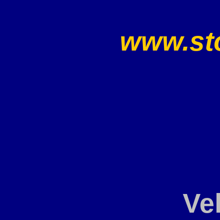
www.sto
Ve