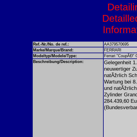
Detail
Detaille
Informat
Ref.-Nr./No. de ref.:
AA379570695
Marke/Marque/Brand:
FERRARI
Modeltyp/Modele/Type:
Ferrari "CoupÃĐ" 
Beschreibung/Description:
Gelegenheit 1
neuwertiger Z
natÃžrlich Sch
Wartung bei 8
und natÃžrlich 
Zylinder Grand
284.439,60 Eur
(Bundesverban