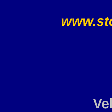
www.sto
Ve