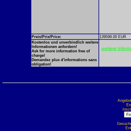
Preis/Prix/Price:
139599.00 EUR
Kostenlos und unverbindlich weitere
Informationen anfordern!
weitere Infor
Ask for more information free of
charge!
Demandez plus d'informations sans
obligation!
Angebot
Ent
Inscr
Gesuche 
Ent