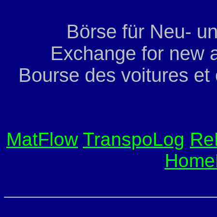
Börse für Neu- u
Exchange for new a
Bourse des voitures et
MatFlow
TranspoLog
Re
Home