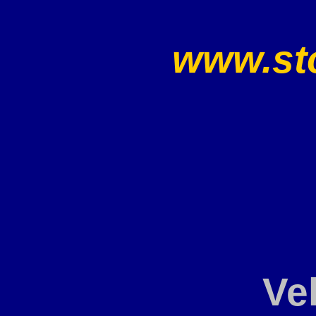
www.sto
Ve