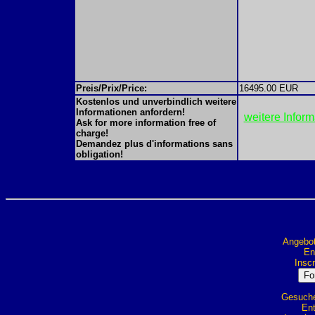
Preis/Prix/Price:
16495.00 EUR
Kostenlos und unverbindlich weitere
Informationen anfordern!
weitere Infor
Ask for more information free of
charge!
Demandez plus d'informations sans
obligation!
Angebot
Ent
Inscr
Gesuche 
Ent