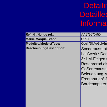
Detail
Detaille
Informat
Ref.-Nr./No. de ref.:
AA379570750
Marke/Marque/Brand:
OPEL
Modeltyp/Modele/Type:
Opel "SUV/GelÃĪn
Beschreibung/Description:
Sonderausstatt
Laufwerk* Dac
3* LM-Felgen 
Reserverad al
GoSerienaussta
Beleuchtung Mi
Frontantrieb*
Bordcomputer*