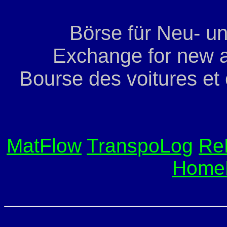
Börse für Neu- u
Exchange for new a
Bourse des voitures et
MatFlow
TranspoLog
Re
Home