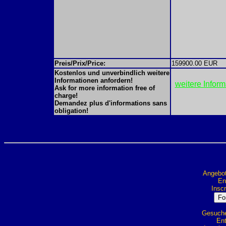
Preis/Prix/Price:
159900.00 EUR
Kostenlos und unverbindlich weitere
Informationen anfordern!
weitere Infor
Ask for more information free of
charge!
Demandez plus d'informations sans
obligation!
Angebot
Ent
Inscr
Gesuche 
Ent