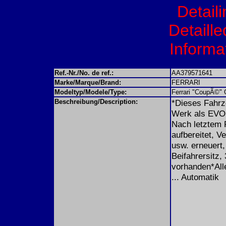
Detail
Detaille
Informat
Ref.-Nr./No. de ref.:
AA379571641
Marke/Marque/Brand:
FERRARI
Modeltyp/Modele/Type:
Ferrari "CoupÃ©" 
Beschreibung/Description:
*Dieses Fahrz
Werk als EVO
Nach letztem 
aufbereitet, V
usw. erneuert,
Beifahrersitz,
vorhanden*All
... Automatik