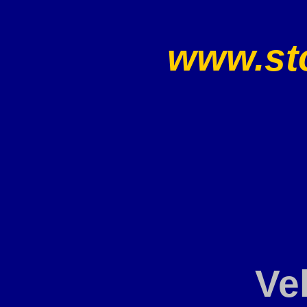
www.sto
Ve