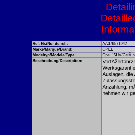
Detail
Detaille
Informat
Ref.-Nr./No. de ref.:
AA379571942
Marke/Marque/Brand:
OPEL
Modeltyp/Modele/Type:
Opel "SUV/GelÃĪn
Beschreibung/Description:
VorfÃžhrfahrz
Werksgarantie
Auslagen, die
Zulassungsste
Anzahlung, mÃ
nehmen wir ge