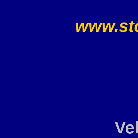
www.sto
Ve