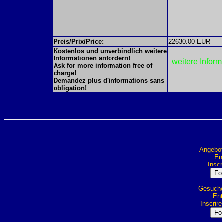
Preis/Prix/Price:
22630.00 EUR
Kostenlos und unverbindlich weitere
Informationen anfordern!
weitere Infor
Ask for more information free of
charge!
Demandez plus d'informations sans
obligation!
Angebot
Ent
Inscr
Gesuche 
Ent
Inscrir