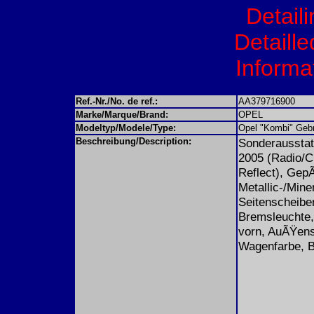
Detail
Detaille
Informat
Ref.-Nr./No. de ref.:
AA379716900
Marke/Marque/Brand:
OPEL
Modeltyp/Modele/Type:
Opel "Kombi" Geb
Beschreibung/Description:
Sonderaussta
2005 (Radio/C
Reflect), Gep
Metallic-/Mine
Seitenscheibe
Bremsleuchte, 
vorn, AuÃŸensp
Wagenfarbe, B