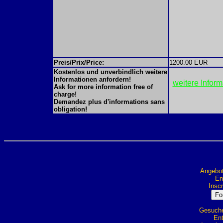
Preis/Prix/Price:
1200.00 EUR
Kostenlos und unverbindlich weitere
Informationen anfordern!
weitere Infor
Ask for more information free of
charge!
Demandez plus d'informations sans
obligation!
Angebot
Ent
Inscr
Gesuche 
Ent