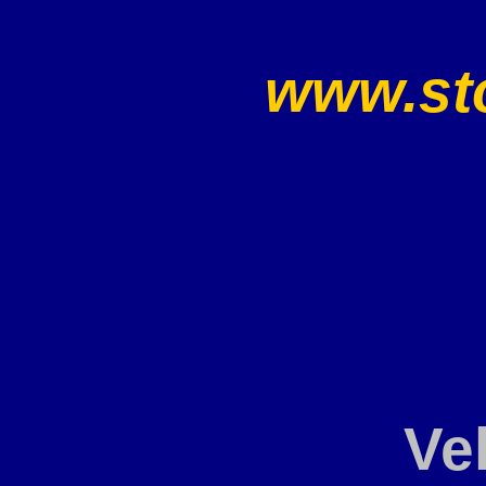
www.sto
Ve