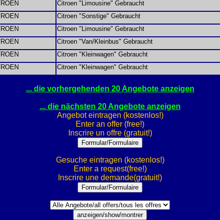
TROEN
Citroen "Limousine" Gebraucht
TROEN
Citroen "Sonstige" Gebraucht
TROEN
Citroen "Limousine" Gebraucht
TROEN
Citroen "Van/Kleinbus" Gebraucht
TROEN
Citroen "Kleinwagen" Gebraucht
TROEN
Citroen "Kleinwagen" Gebraucht
... die vorhergehenden 20 Angebote anzeigen
... die nächsten 20 Angebote anzeigen
Angebot eintragen (kostenlos!)
Enter an offer (free!)
Inscrire un offre (gratuit!)
Gesuche eintragen (kostenlos!)
Enter a request(free!)
Inscrire une demande(gratuit!)