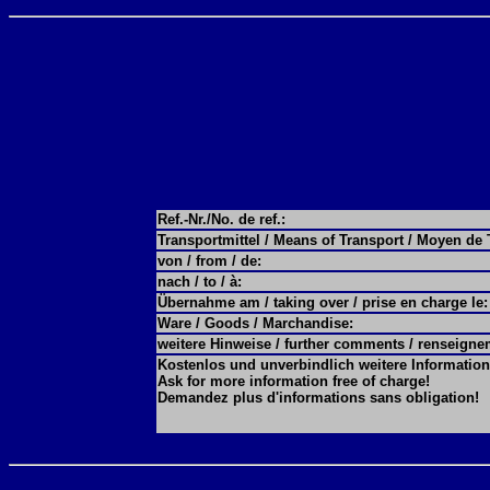
Ref.-Nr./No. de ref.:
Transportmittel / Means of Transport / Moyen de 
von / from / de:
nach / to / à:
Übernahme am / taking over / prise en charge le:
Ware / Goods / Marchandise:
weitere Hinweise / further comments / renseign
Kostenlos und unverbindlich weitere Information
Ask for more information free of charge!
Demandez plus d'informations sans obligation!