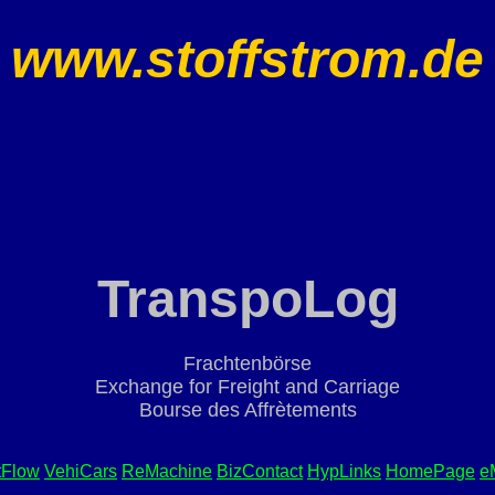
www.stoffstrom.de
TranspoLog
Frachtenbörse
Exchange for Freight and Carriage
Bourse des Affrètements
tFlow
VehiCars
ReMachine
BizContact
HypLinks
HomePage
e