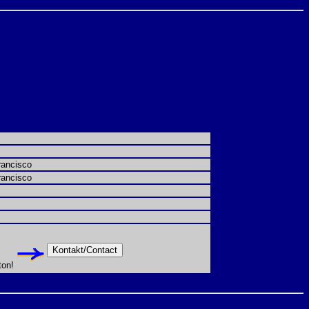
rancisco
rancisco
ton!