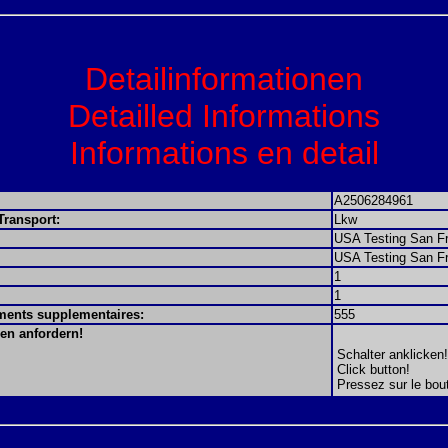
Detailinformationen
Detailled Informations
Informations en detail
A2506284961
Transport:
Lkw
USA Testing San F
USA Testing San F
1
1
ements supplementaires:
555
en anfordern!
Schalter anklicken!
Click button!
Pressez sur le bou