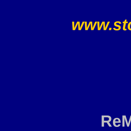
www.sto
ReM