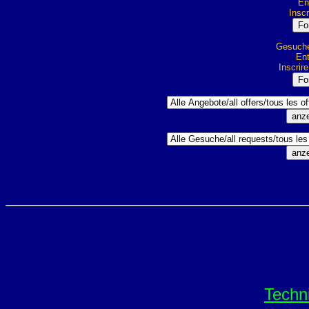
Ent
Inscr
Gesuche 
Ent
Inscrir
Techn