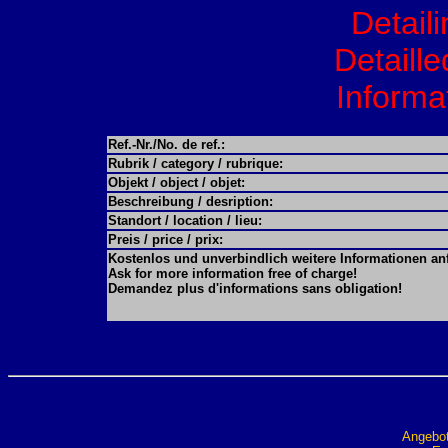
Detail
Detaille
Informat
Ref.-Nr./No. de ref.:
Rubrik / category / rubrique:
Objekt / object / objet:
Beschreibung / desription:
Standort / location / lieu:
Preis / price / prix:
Kostenlos und unverbindlich weitere Informationen an
Ask for more information free of charge!
Demandez plus d'informations sans obligation!
Angebot