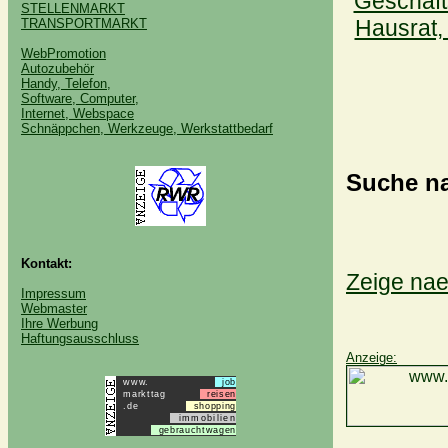
Geschäft
STELLENMARKT
Hausrat,
TRANSPORTMARKT
WebPromotion
Autozubehör
Handy, Telefon,
Software, Computer,
Internet, Webspace
Schnäppchen, Werkzeuge, Werkstattbedarf
Suche na
Kontakt:
Zeige nae
Impressum
Webmaster
Ihre Werbung
Haftungsausschluss
Anzeige:
www.
job
markttag
reisen
.de
shopping
immobilien
gebrauchtwagen