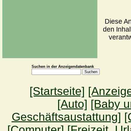
Diese An
den Inhal
verantw
Suchen in der Anzeigendatenbank
[Startseite]
[Anzeig
[Auto]
[Baby u
Geschäftsaustattung]
[
[Computer]
[Freizeit, Ur