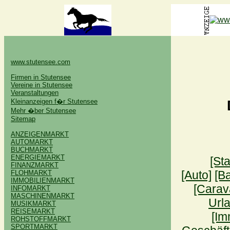
www.stutensee.com
Firmen in Stutensee
Vereine in Stutensee
Veranstaltungen
Kleinanzeigen f�r Stutensee
Mehr �ber Stutensee
Sitemap
ANZEIGENMARKT
AUTOMARKT
BUCHMARKT
ENERGIEMARKT
[Sta
FINANZMARKT
[Auto]
[B
FLOHMARKT
IMMOBILIENMARKT
[Carav
INFOMARKT
MASCHINENMARKT
Urla
MUSIKMARKT
REISEMARKT
[Im
ROHSTOFFMARKT
SPORTMARKT