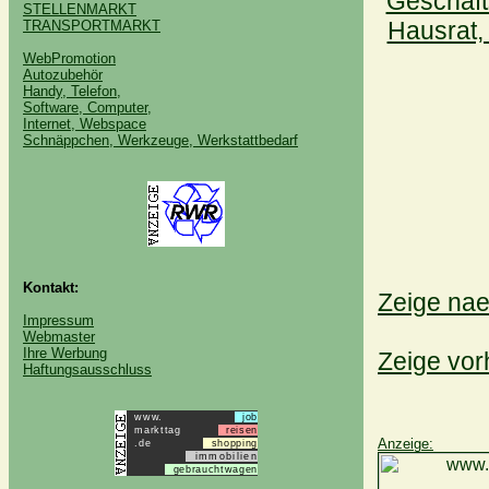
Geschäft
STELLENMARKT
Hausrat,
TRANSPORTMARKT
WebPromotion
Autozubehör
Handy, Telefon,
Software, Computer,
Internet, Webspace
Schnäppchen, Werkzeuge, Werkstattbedarf
Kontakt:
Zeige nae
Impressum
Webmaster
Ihre Werbung
Zeige vor
Haftungsausschluss
www.
job
markttag
reisen
Anzeige:
.de
shopping
immobilien
gebrauchtwagen