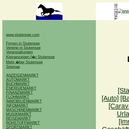
www.stutensee.com
Firmen in Stutensee
Vereine in Stutensee
Veranstaltungen
Kleinanzeigen f�r Stutensee
Mehr �ber Stutensee
Sitemap
ANZEIGENMARKT
AUTOMARKT
BUCHMARKT
ENERGIEMARKT
[Sta
FINANZMARKT
[Auto]
[B
FLOHMARKT
IMMOBILIENMARKT
[Carav
INFOMARKT
MASCHINENMARKT
Urla
MUSIKMARKT
REISEMARKT
[Im
ROHSTOFFMARKT
SPORTMARKT