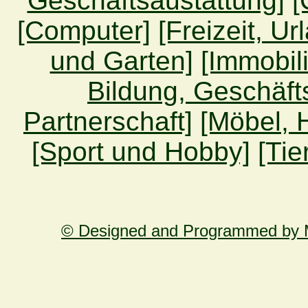
Geschäftsaustattung]
[
[Computer]
[Freizeit, Ur
und Garten]
[Immobil
Bildung, Geschäft
Partnerschaft]
[Möbel, 
[Sport und Hobby]
[Tie
© Designed and Programmed by M