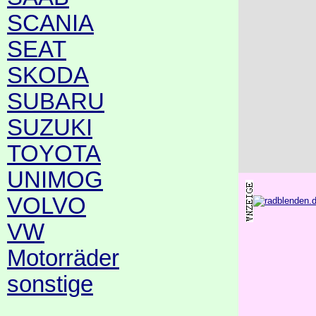
SCANIA
SEAT
SKODA
SUBARU
SUZUKI
TOYOTA
UNIMOG
VOLVO
VW
Motorräder
sonstige