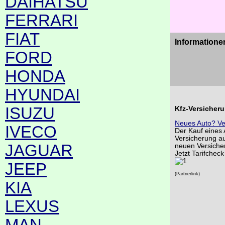
DAIHATSU
FERRARI
FIAT
Informatione
FORD
HONDA
HYUNDAI
ISUZU
Kfz-Versicher
Neues Auto? Ve
IVECO
Der Kauf eines 
Versicherung au
JAGUAR
neuen Versiche
Jetzt Tarifcheck
JEEP
(Partnerlink)
KIA
LEXUS
MAN