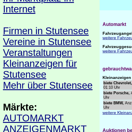
Internet
Automarkt
Firmen in Stutensee
Fahrzeugangeb
weitere Fahrze
Vereine in Stutensee
Fahrzeuggesuc
Veranstaltungen
weitere Fahrze
Kleinanzeigen für
gebrauchtwa
Stutensee
Kleinanzeigen
Mehr über Stutensee
biete Chevrolet,
01:10 Uhr
biete Porsche,
Uhr
biete BMW,
Anz
Märkte:
Uhr
weitere Kleina
AUTOMARKT
ANZEIGENMARKT
Auktionen be