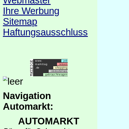
Webmaster
Ihre Werbung
Sitemap
Haftungsausschluss
www.
job
markttag
reisen
.de
shopping
immobilien
gebrauchtwagen
Navigation
Automarkt:
AUTOMARKT