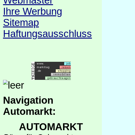
Webmaster
Ihre Werbung
Sitemap
Haftungsausschluss
www.
job
markttag
reisen
.de
shopping
immobilien
gebrauchtwagen
Navigation
Automarkt:
AUTOMARKT