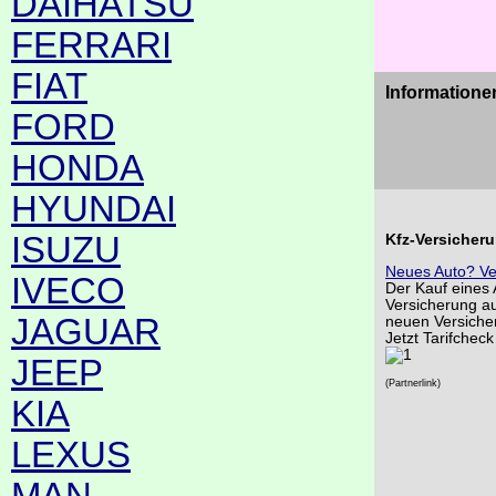
DAIHATSU
FERRARI
FIAT
Informatione
FORD
HONDA
HYUNDAI
ISUZU
Kfz-Versicher
Neues Auto? Ve
IVECO
Der Kauf eines 
Versicherung au
JAGUAR
neuen Versiche
Jetzt Tarifcheck
JEEP
(Partnerlink)
KIA
LEXUS
MAN