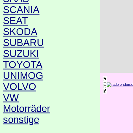
SCANIA
SEAT
SKODA
SUBARU
SUZUKI
TOYOTA
UNIMOG
VOLVO
VW
Motorräder
sonstige